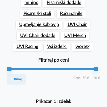
minipc
Pisarniški dodatki
Pisarniški stoli
Računalniki
Upravljanje kablovja
UVI Chair
UVI Chair dodatki
UVI Merch
UVI Racing
Vsi izdelki
wortex
Filtriraj po ceni
Min
Max
Cena:
50 €
—
60 €
Filtriraj
cena
cena
Prikazan 1 izdelek