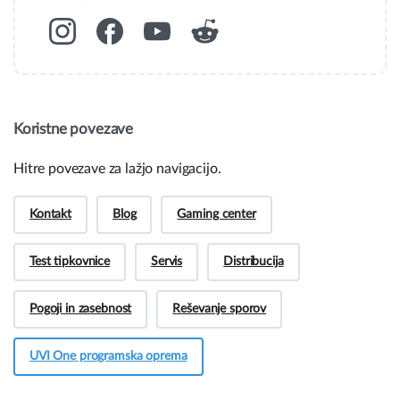
Koristne povezave
Hitre povezave za lažjo navigacijo.
Kontakt
Blog
Gaming center
Test tipkovnice
Servis
Distribucija
Pogoji in zasebnost
Reševanje sporov
UVI One programska oprema
Hej! Imate vprašanja pred nakupom?
Potrebujete več informacij o naših izdelkih ali