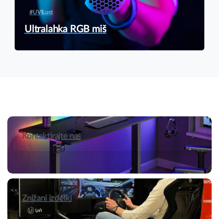
#UVILust
Ultralahka RGB miš
Kontaktirajte nas
Znižani izdelki