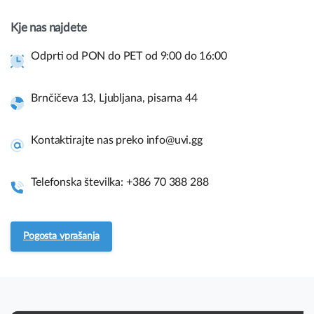
imate vprašanje?
Kje nas najdete
Kontaktirajte nas
Odprti od PON do PET od 9:00 do 16:00
Brnčičeva 13, Ljubljana, pisarna 44
Hitre povezave in pomoč.
Uporabite spodnje povezave za navigacijo po naši spletni
Kontaktirajte nas preko info@uvi.gg
strani in takojšnje informacije.
Vodiči za sestavo
Telefonska številka: +386 70 388 288
Pogosto zastavljena vprašanja.
Pogosta vprašanja
Servis in vračila