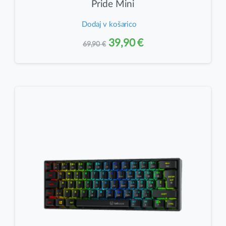
Pride Mini
Dodaj v košarico
Izvirna
Trenutna
39,90
€
69,90
€
cena
cena
je
je:
bila:
39,90 €.
69,90 €.