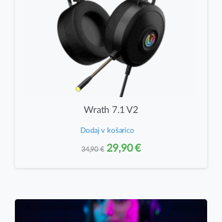
Wrath 7.1 V2
Dodaj v košarico
Izvirna
Trenutna
29,90
€
34,90
€
cena
cena
je
je:
bila:
29,90 €.
34,90 €.