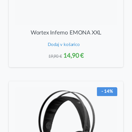
Wortex Inferno EMONA XXL
Dodaj v košarico
Izvirna
Trenutna
14,90
€
19,90
€
cena
cena
je
je:
bila:
14,90 €.
- 14%
19,90 €.