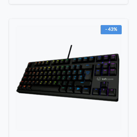
- 43%