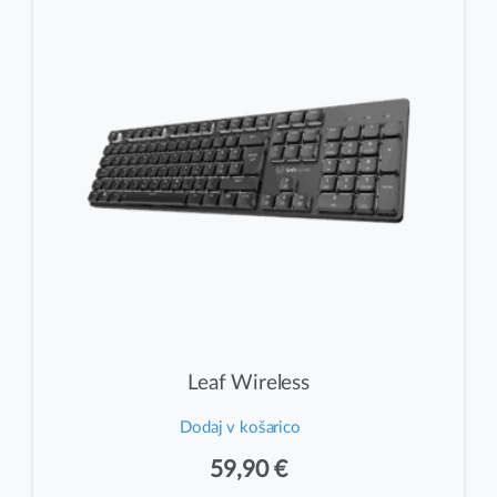
do
lahko
19,90 €
izberete
na
strani
izdelka
Leaf Wireless
Dodaj v košarico
59,90
€