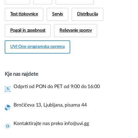
Test tipkovnice
Servis
Distribucija
Pogoji in zasebnost
Reševanje sporov
UVI One programska oprema
Hej! Imate vprašanja pred nakupom?
Potrebujete več informacij o naših izdelkih ali
imate vprašanje?
Kje nas najdete
Kontaktirajte nas
Odprti od PON do PET od 9:00 do 16:00
Brnčičeva 13, Ljubljana, pisarna 44
Hitre povezave in pomoč.
Uporabite spodnje povezave za navigacijo po naši spletni
Kontaktirajte nas preko info@uvi.gg
strani in takojšnje informacije.