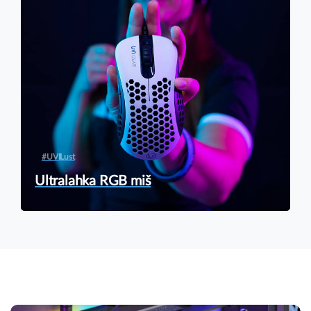
#UVILust
Ultralahka RGB miš