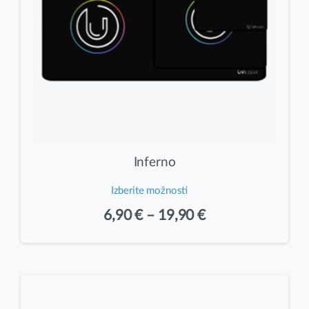
Inferno
Izberite možnosti
Ta
Cenovni
6,90
€
–
19,90
€
izdelek
razpon:
ima
od
več
različic.
6,90 €
Možnosti