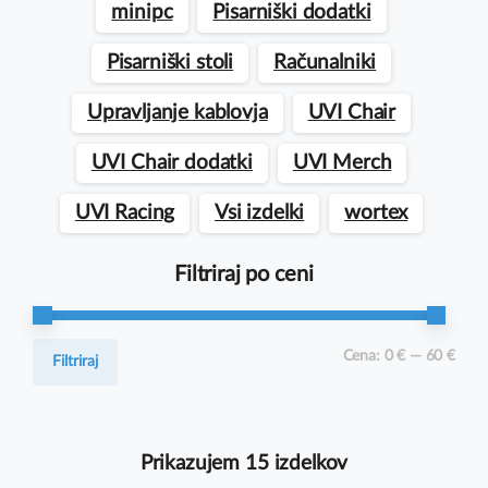
minipc
Pisarniški dodatki
Pisarniški stoli
Računalniki
Upravljanje kablovja
UVI Chair
UVI Chair dodatki
UVI Merch
UVI Racing
Vsi izdelki
wortex
Filtriraj po ceni
Min
Max
Cena:
0 €
—
60 €
Filtriraj
cena
cena
Prikazujem 15 izdelkov