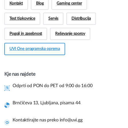
Kontakt
Blog
Gaming center
Test tipkovnice
Servis
Distribucija
Pogoji in zasebnost
Reševanje sporov
UVI One programska oprema
Hej! Imate vprašanja pred nakupom?
Potrebujete več informacij o naših izdelkih ali
imate vprašanje?
Kje nas najdete
Kontaktirajte nas
Odprti od PON do PET od 9:00 do 16:00
Brnčičeva 13, Ljubljana, pisarna 44
Hitre povezave in pomoč.
Uporabite spodnje povezave za navigacijo po naši spletni
Kontaktirajte nas preko info@uvi.gg
strani in takojšnje informacije.