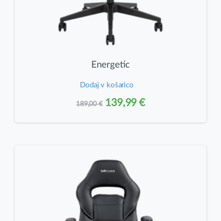
Energetic
Dodaj v košarico
Izvirna
Trenutna
139,99
€
189,00
€
cena
cena
je
je:
bila:
139,99 €.
189,00 €.