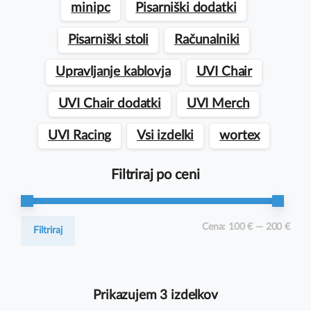
minipc
Pisarniški dodatki
Pisarniški stoli
Računalniki
Upravljanje kablovja
UVI Chair
UVI Chair dodatki
UVI Merch
UVI Racing
Vsi izdelki
wortex
Filtriraj po ceni
Min
Max
Cena:
100 €
—
200 €
Filtriraj
cena
cena
Prikazujem 3 izdelkov