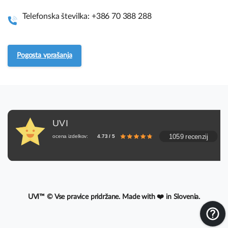
Vodiči za sestavo
Telefonska številka: +386 70 388 288
Pogosto zastavljena vprašanja.
Pogosta vprašanja
Servis in vračila
UVI, Brnčičeva ulica 13,
UVI
1231 Ljubljana Črnuče (pisarna 44)
1059 recenzij
ocena izdelkov:
4.73 / 5
+386 70 388 288
UVI™ © Vse pravice pridržane. Made with ❤️ in Slovenia.