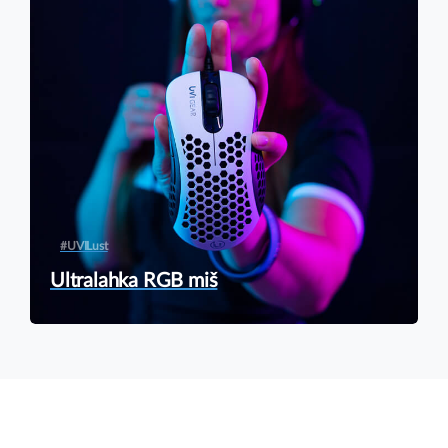
#UVILust
Ultralahka RGB miš