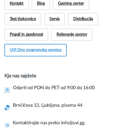
Kontakt
Blog
Gaming center
Test tipkovnice
Servis
Distribucija
Pogoji in zasebnost
Reševanje sporov
UVI One programska oprema
Hej! Imate vprašanja pred nakupom?
Potrebujete več informacij o naših izdelkih ali
imate vprašanje?
Kje nas najdete
Kontaktirajte nas
Odprti od PON do PET od 9:00 do 16:00
Brnčičeva 13, Ljubljana, pisarna 44
Hitre povezave in pomoč.
Uporabite spodnje povezave za navigacijo po naši spletni
Kontaktirajte nas preko info@uvi.gg
strani in takojšnje informacije.