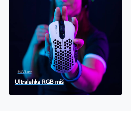
#UVILust
Ultralahka RGB miš