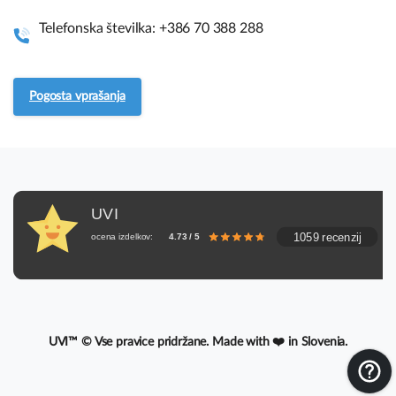
Vodiči za sestavo
Telefonska številka: +386 70 388 288
Pogosto zastavljena vprašanja.
Pogosta vprašanja
Servis in vračila
UVI, Brnčičeva ulica 13,
UVI
1231 Ljubljana Črnuče (pisarna 44)
1059 recenzij
ocena izdelkov:
4.73 / 5
+386 70 388 288
UVI™ © Vse pravice pridržane. Made with ❤️ in Slovenia.