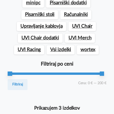
minipc
Pisarniški dodatki
Pisarniški stoli
Računalniki
Upravljanje kablovja
UVI Chair
UVI Chair dodatki
UVI Merch
UVI Racing
Vsi izdelki
wortex
Filtriraj po ceni
Min
Max
Cena:
0 €
—
200 €
Filtriraj
cena
cena
Prikazujem 3 izdelkov