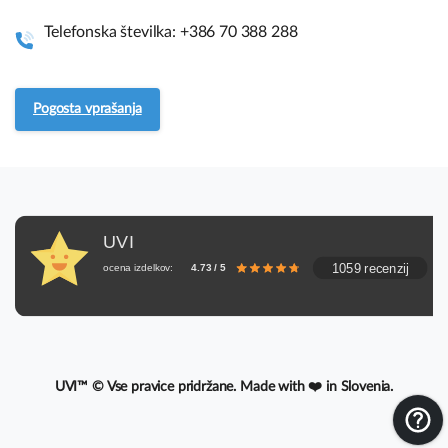
Vodiči za sestavo
Telefonska številka: +386 70 388 288
Pogosto zastavljena vprašanja.
Pogosta vprašanja
Servis in vračila
UVI, Brnčičeva ulica 13,
UVI
1231 Ljubljana Črnuče (pisarna 44)
1059 recenzij
ocena izdelkov:
4.73 / 5
+386 70 388 288
UVI™ © Vse pravice pridržane. Made with ❤️ in Slovenia.