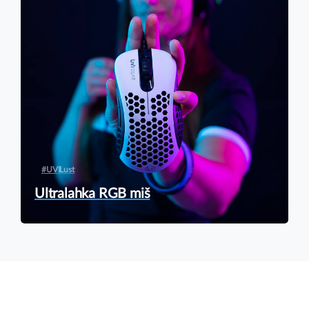
19,90 €.
#UVILust
Ultralahka RGB miš