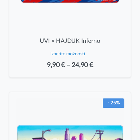
UVI × HAJDUK Inferno
Izberite možnosti
Ta
Cenovni
9,90
€
–
24,90
€
izdelek
razpon:
ima
od
več
različic.
9,90 €
- 25%
Možnosti
do
lahko
24,90 €
izberete
na