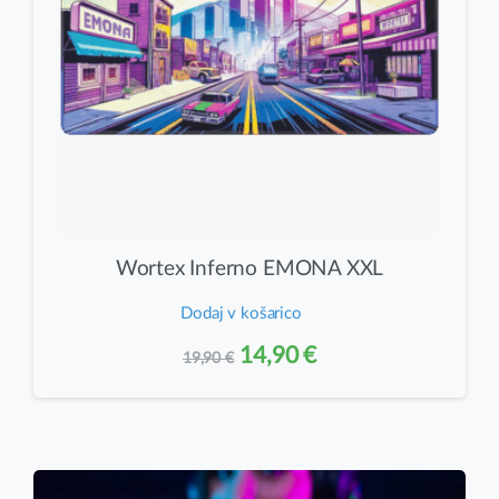
strani
izdelka
Wortex Inferno EMONA XXL
Dodaj v košarico
Izvirna
Trenutna
14,90
€
19,90
€
cena
cena
je
je:
bila:
14,90 €.