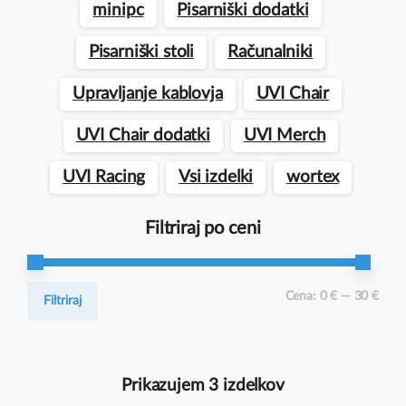
minipc
Pisarniški dodatki
Pisarniški stoli
Računalniki
Upravljanje kablovja
UVI Chair
UVI Chair dodatki
UVI Merch
UVI Racing
Vsi izdelki
wortex
Filtriraj po ceni
Min
Max
Cena:
0 €
—
30 €
Filtriraj
cena
cena
Prikazujem 3 izdelkov