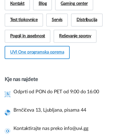
Kontakt
Blog
Gaming center
Test tipkovnice
Servis
Distribucija
Pogoji in zasebnost
Reševanje sporov
UVI One programska oprema
Hej! Imate vprašanja pred nakupom?
Potrebujete več informacij o naših izdelkih ali
imate vprašanje?
Kje nas najdete
Kontaktirajte nas
Odprti od PON do PET od 9:00 do 16:00
Brnčičeva 13, Ljubljana, pisarna 44
Hitre povezave in pomoč.
Uporabite spodnje povezave za navigacijo po naši spletni
Kontaktirajte nas preko info@uvi.gg
strani in takojšnje informacije.