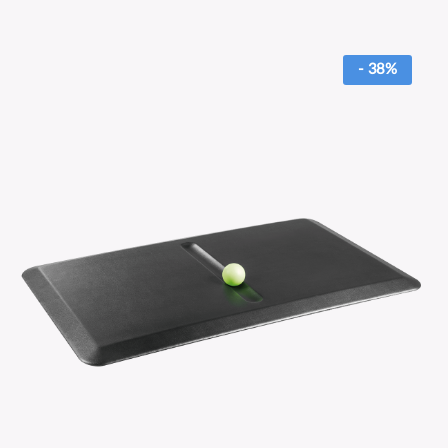
- 38%