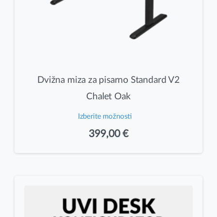
Dvižna miza za pisarno Standard V2
Chalet Oak
Izberite možnosti
Ta
399,00
€
izdelek
ima
več
različic.
Možnosti
lahko