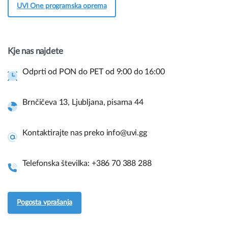
UVI One programska oprema
Hej! Imate vprašanja pred nakupom?
Potrebujete več informacij o naših izdelkih ali
imate vprašanje?
Kje nas najdete
Kontaktirajte nas
Odprti od PON do PET od 9:00 do 16:00
Brnčičeva 13, Ljubljana, pisarna 44
Hitre povezave in pomoč.
Uporabite spodnje povezave za navigacijo po naši spletni
Kontaktirajte nas preko info@uvi.gg
strani in takojšnje informacije.
Vodiči za sestavo
Telefonska številka: +386 70 388 288
Pogosto zastavljena vprašanja.
Pogosta vprašanja
Servis in vračila