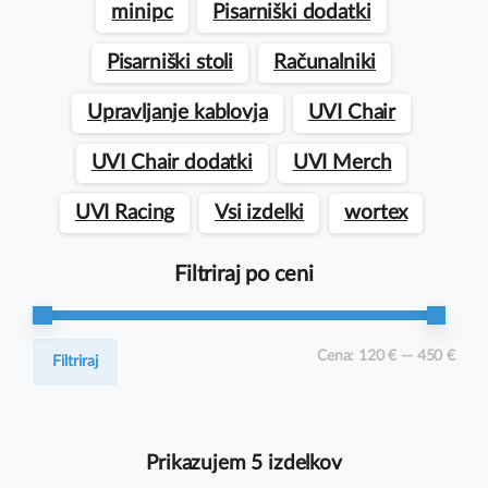
minipc
Pisarniški dodatki
Pisarniški stoli
Računalniki
Upravljanje kablovja
UVI Chair
UVI Chair dodatki
UVI Merch
UVI Racing
Vsi izdelki
wortex
Filtriraj po ceni
Min
Max
Cena:
120 €
—
450 €
Filtriraj
cena
cena
Prikazujem 5 izdelkov