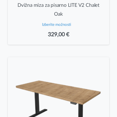
Dvižna miza za pisarno LITE V2 Chalet
Oak
Izberite možnosti
Ta
329,00
€
izdelek
ima
več
različic.
Možnosti
lahko
izberete
na
strani
izdelka