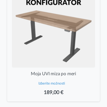
izberete
na
strani
izdelka
Moja UVI miza po meri
Izberite možnosti
189,00
€